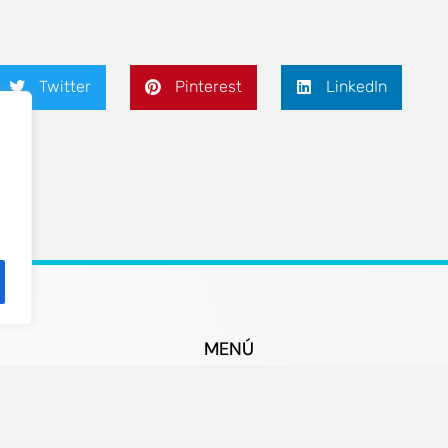
Twitter
Pinterest
LinkedIn
MENÚ
 8ªpta. 08021
Inicio
Servicios Homologados
t.org
Socios