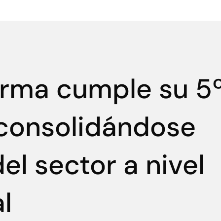
orma cumple su 5
 consolidándose
el sector a nivel
l