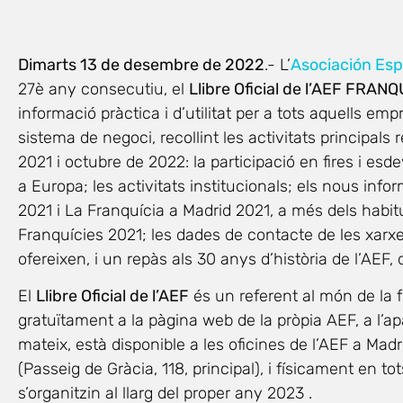
Dimarts 13 de desembre de 2022
.- L’
Asociación Esp
27è any consecutiu, el
Llibre Oficial de l’AEF FRAN
informació pràctica i d’utilitat per a tots aquells e
sistema de negoci, recollint les activitats principals
2021 i octubre de 2022: la participació en fires i esd
a Europa; les activitats institucionals; els nous inf
2021 i La Franquícia a Madrid 2021, a més dels habit
Franquícies 2021; les dades de contacte de les xarxes
ofereixen, i un repàs als 30 anys d’història de l’AEF,
El
Llibre Oficial de l’AEF
és un referent al món de la fr
gratuïtament a la pàgina web de la pròpia AEF, a l’a
mateix, està disponible a les oficines de l’AEF a Madr
(Passeig de Gràcia, 118, principal), i físicament en 
s’organitzin al llarg del proper any 2023 .