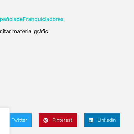
pañoladeFranquiciadores
citar material gràfic:
Twitter
Pinterest
LinkedIn