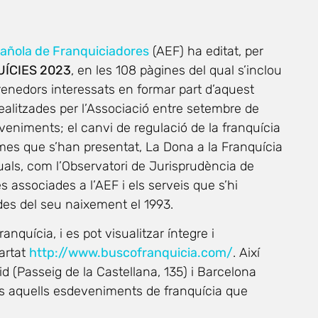
añola de Franquiciadores
(AEF) ha editat, per
QUÍCIES 2023
, en les 108 pàgines del qual s’inclou
mprenedors interessats en formar part d’aquest
 realitzades per l’Associació entre setembre de
eveniments; el canvi de regulació de la franquícia
ormes que s’han presentat, La Dona a la Franquícia
uals, com l’Observatori de Jurisprudència de
 associades a l’AEF i els serveis que s’hi
 des del seu naixement el 1993.
anquícia, i es pot visualitzar íntegre i
partat
http://www.buscofranquicia.com/
. Així
id (Passeig de la Castellana, 135) i Barcelona
tots aquells esdeveniments de franquícia que