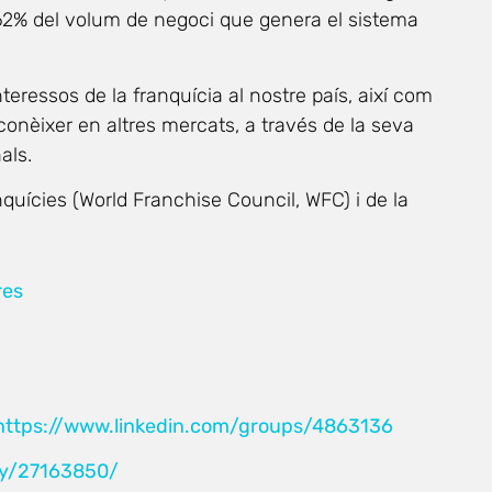
l 62% del volum de negoci que genera el sistema
nteressos de la franquícia al nostre país, així com
 conèixer en altres mercats, a través de la seva
als.
uícies (World Franchise Council, WFC) i de la
res
https://www.linkedin.com/groups/4863136
ny/27163850/