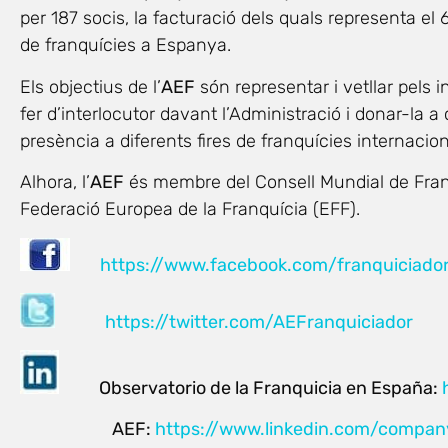
per 187 socis, la facturació dels quals representa e
de franquícies a Espanya.
Els objectius de l’
AEF
són representar i vetllar pels i
fer d’interlocutor davant l’Administració i donar-la a
presència a diferents fires de franquícies internacion
Alhora, l’
AEF
és membre del Consell Mundial de Franq
Federació Europea de la Franquícia (EFF).
https://www.facebook.com/franquiciado
https://twitter.com/AEFranquiciador
Observatorio de la Franquicia en España:
AEF:
https://www.linkedin.com/compa